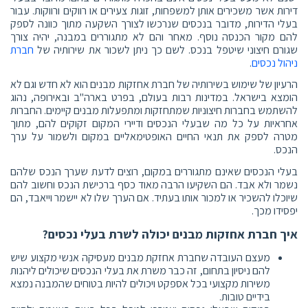
דירות אשר משכירים אותן למשפחות, זוגות צעירים או רווקים ורווקות. עבור
בעלי הדירות, מדובר בנכסים שנרכשו לצורך השקעה מתוך כוונה לספק
להם מקור הכנסה נוסף. מאחר והם לא מתגוררים במבנה, יהיה צורך
שגורם חיצוני שיטפל בנכס. לשם כך ניתן לשכור את שירותיה של
חברת
ניהול נכסים
.
הרעיון של שימוש בשירותיה של חברת אחזקות מבנים הוא לא חדש וגם לא
הומצא בישראל. במדינות רבות בעולם, בפרט בארה"ב ובאירופה, נהוג
להשתמש בחברות חיצוניות שמתחזקות ומתפעלות מבנים קיימים. החברות
אחראיות על כל מה שבעלי הנכסים ודיירי המקום זקוקים להם, מתוך
מטרה לספק את תנאי החיים האופטימאליים במקום ולשמור על ערך
הנכס.
בעלי הנכסים שאינם מתגוררים במקום, רוצים לדעת שערך הנכס שלהם
נשמר ולא אבד. הם השקיעו הרבה מאוד כסף ברכישת הנכס וחשוב להם
שיוכלו להשכיר או למכור אותו בעתיד. אם הערך שלו לא יישמר וייאבד, הם
יפסידו מכך.
איך חברת אחזקות מבנים יכולה לשרת בעלי נכסים?
מעצם העובדה שחברת אחזקת מבנים מעסיקה אנשי מקצוע שיש
להם ניסיון בתחום, זה כבר משרת את בעלי הנכסים שיכולים ליהנות
משירות מקצועי בכל אספקט ויכולים להיות בטוחים שהמבנה נמצא
בידיים טובות.